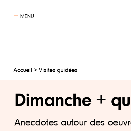
Aller
au
MENU
contenu
Accueil
> Visites guidées
Dimanche + que
Anecdotes autour des oeuvr