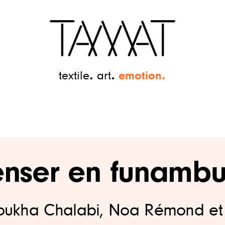
emotion
textile
art
enser en funambu
houkha Chalabi, Noa Rémond et