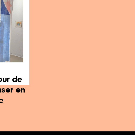
our de
nser en
e