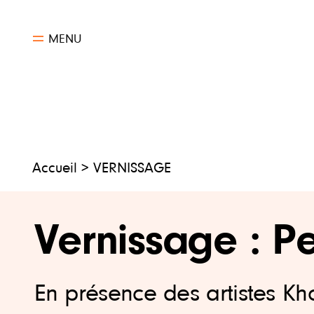
Aller
au
MENU
contenu
Accueil
> VERNISSAGE
Vernissage : P
En présence des artistes K